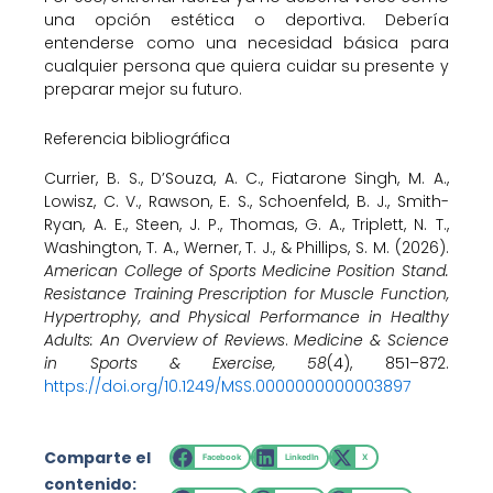
una opción estética o deportiva. Debería
entenderse como una necesidad básica para
cualquier persona que quiera cuidar su presente y
preparar mejor su futuro.
Referencia bibliográfica
Currier, B. S., D’Souza, A. C., Fiatarone Singh, M. A.,
Lowisz, C. V., Rawson, E. S., Schoenfeld, B. J., Smith-
Ryan, A. E., Steen, J. P., Thomas, G. A., Triplett, N. T.,
Washington, T. A., Werner, T. J., & Phillips, S. M. (2026).
American College of Sports Medicine Position Stand.
Resistance Training Prescription for Muscle Function,
Hypertrophy, and Physical Performance in Healthy
Adults: An Overview of Reviews
.
Medicine & Science
in Sports & Exercise, 58
(4), 851–872.
https://doi.org/10.1249/MSS.0000000000003897
Comparte el
Facebook
LinkedIn
X
contenido: