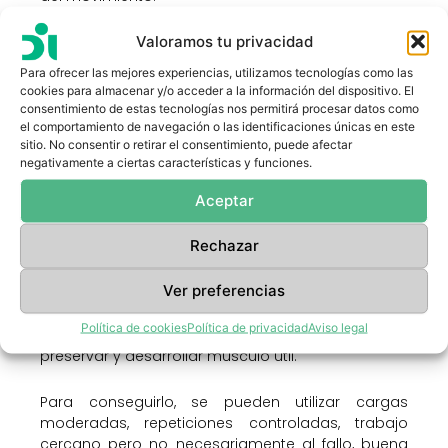
Valoramos tu privacidad
Hipertrofia funcional: ganar músculo para vivir
mejor
Para ofrecer las mejores experiencias, utilizamos tecnologías como las
cookies para almacenar y/o acceder a la información del dispositivo. El
La masa muscular no es solo una cuestión
consentimiento de estas tecnologías nos permitirá procesar datos como
estética. Es un tejido fundamental para la salud
el comportamiento de navegación o las identificaciones únicas en este
metabólica, la función física y la autonomía.
sitio. No consentir o retirar el consentimiento, puede afectar
negativamente a ciertas características y funciones.
Con la edad, si no se entrena, se tiende a perder
Aceptar
masa muscular y fuerza. Esta pérdida afecta a la
capacidad de moverse, al gasto energético, a la
Rechazar
tolerancia al esfuerzo y al riesgo de fragilidad.
Ver preferencias
Por eso, el entrenamiento orientado a la hipertrofia
funcional tiene un papel importante. No se trata de
Política de cookies
Política de privacidad
Aviso legal
buscar únicamente volumen muscular, sino de
preservar y desarrollar músculo útil.
Para conseguirlo, se pueden utilizar cargas
moderadas, repeticiones controladas, trabajo
cercano pero no necesariamente al fallo, buena